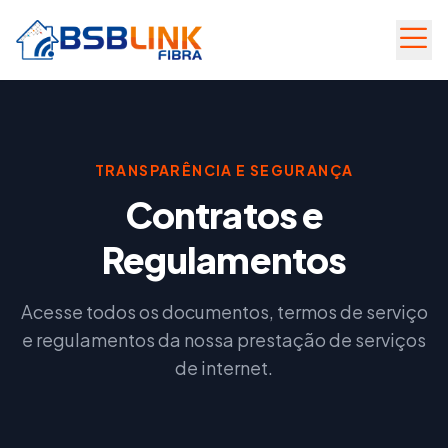
MENU
TRANSPARÊNCIA E SEGURANÇA
Contratos e
QUEM
SOMOS
Regulamentos
ÁREA
PLANOS
DO
BENEFÍCIOS
Acesse todos os documentos, termos de serviço
CLIENTE
e regulamentos da nossa prestação de serviços
COBERTURA
WHATSAPP
de internet.