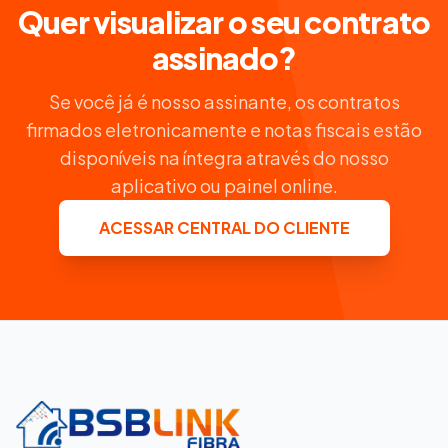
Quer visualizar o seu contrato
assinado?
Se você já é nosso assinante, os contratos
firmados eletronicamente e notas fiscais estão
disponíveis na íntegra através do nosso
aplicativo ou painel online.
ACESSAR CENTRAL DO CLIENTE